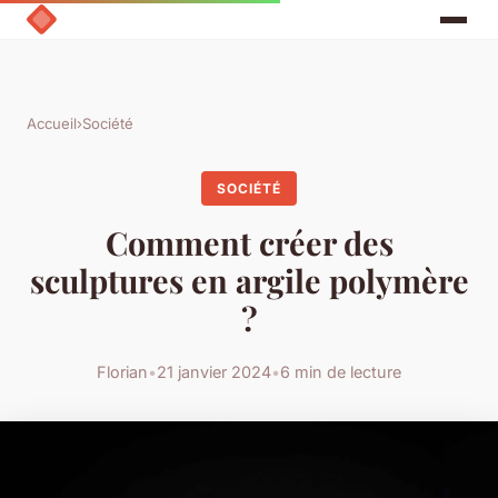
Accueil
›
Société
SOCIÉTÉ
Comment créer des
sculptures en argile polymère
?
Florian
•
21 janvier 2024
•
6 min de lecture