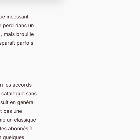
ue incessant.
se perd dans un
, mais brouille
sparaît parfois
on les accords
u catalogue sans
 suit en général
st pas une
mme un classique
 les abonnés à
ns quelques