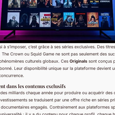
ssi à s’imposer, c’est grâce à ses séries exclusives. Des tit
,
The Crown
ou
Squid Game
ne sont pas seulement des succ
 phénomènes culturels globaux. Ces
Originals
sont conçus p
’abonné. Leur disponibilité unique sur la plateforme devient
 concurrence.
nt dans les contenus exclusifs
 des milliards chaque année pour produire ou acquérir des
nvestissements se traduisent par une offre riche en séries pr
 documentaires engagés. Contrairement aux plateformes sp
 universalité : il y a du contenu pour chaque profil, chaque