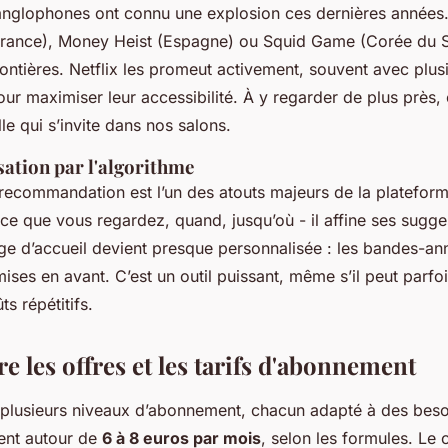
anglophones ont connu une explosion ces dernières années
rance),
Money Heist
(Espagne) ou
Squid Game
(Corée du S
rontières. Netflix les promeut activement, souvent avec plu
pour maximiser leur accessibilité. À y regarder de plus près, 
lle qui s’invite dans nos salons.
sation par l'algorithme
 recommandation est l’un des atouts majeurs de la plateform
ce que vous regardez, quand, jusqu’où - il affine ses sugges
ge d’accueil devient presque personnalisée : les bandes-an
mises en avant. C’est un outil puissant, même s’il peut parf
s répétitifs.
 les offres et les tarifs d'abonnement
 plusieurs niveaux d’abonnement, chacun adapté à des beso
ent autour de
6 à 8 euros par mois
, selon les formules. Le