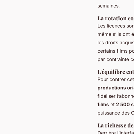
semaines.
La rotation co
Les licences son
même s’ils ont é
les droits acqui
certains films p
par contrainte c
L'équilibre en
Pour contrer ce
productions ori
fidéliser l’abo
films
et
2 500 s
puissance des Or
La richesse de
Derrière l’inter