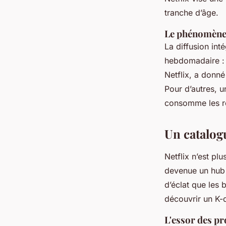
tranche d’âge.
Le phénomène
La diffusion int
hebdomadaire : 
Netflix, a donn
Pour d’autres, u
consomme les ré
Un catalog
Netflix n’est pl
devenue un hub 
d’éclat que les
découvrir un K-
L'essor des p