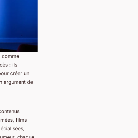
res comme
ès : ils
our créer un
 un argument de
 contenus
imées, films
écialisées,
 humeur, chaque