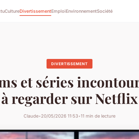
tu
Culture
Divertissement
Emploi
Environnement
Société
DIVERTISSEMENT
lms et séries incontou
à regarder sur Netflix
Claude
•
20/05/2026 11:53
•
11 min de lecture