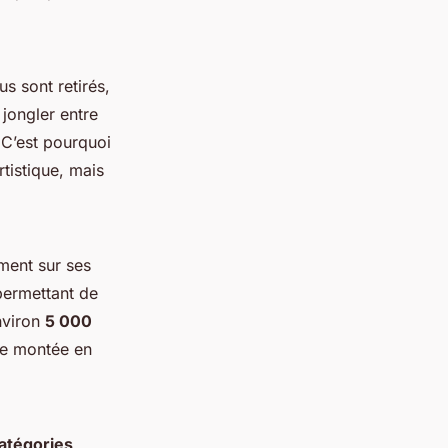
s sont retirés,
 jongler entre
. C’est pourquoi
rtistique, mais
ment sur ses
 permettant de
nviron
5 000
tte montée en
atégories