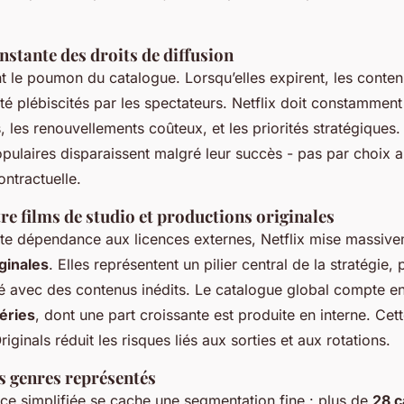
nstante des droits de diffusion
t le poumon du catalogue. Lorsqu’elles expirent, les contenu
té plébiscités par les spectateurs. Netflix doit constamment
s, les renouvellements coûteux, et les priorités stratégiques
opulaires disparaissent malgré leur succès - pas par choix a
ontractuelle.
tre films de studio et productions originales
tte dépendance aux licences externes, Netflix mise massive
ginales
. Elles représentent un pilier central de la stratégie,
nné avec des contenus inédits. Le catalogue global compte e
éries
, dont une part croissante est produite en interne. Ce
iginals réduit les risques liés aux sorties et aux rotations.
s genres représentés
face simplifiée se cache une segmentation fine : plus de
28 c