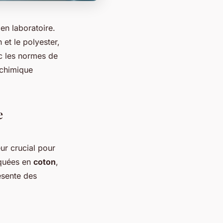
en laboratoire.
et le polyester,
c les normes de
 chimique
e
eur crucial pour
iquées en
coton
,
ésente des