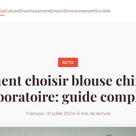
tu
Culture
Divertissement
Emploi
Environnement
Société
ACTU
nt choisir blouse chi
boratoire: guide comp
François
•
31 juillet 2024
•
5 min de lecture