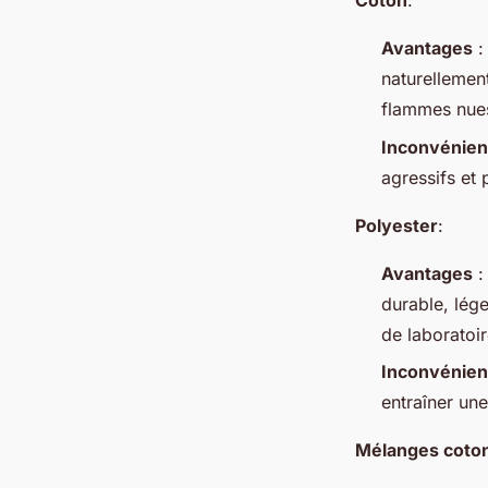
Coton
:
Avantages
:
naturellement
flammes nues
Inconvénien
agressifs et 
Polyester
:
Avantages
:
durable, lég
de laboratoir
Inconvénien
entraîner une
Mélanges coton