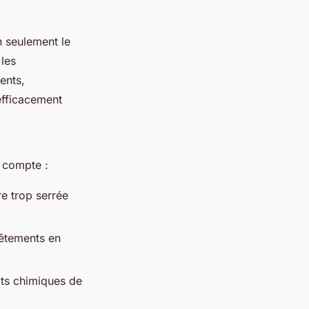
n seulement le
 les
ents,
efficacement
n compte :
e trop serrée
vêtements en
ts chimiques de