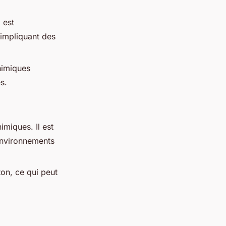
 est
x impliquant des
himiques
s.
imiques. Il est
 environnements
ton, ce qui peut