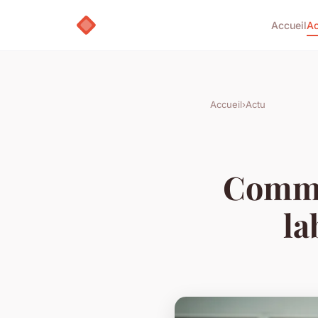
Accueil
Ac
Accueil
›
Actu
Comme
la