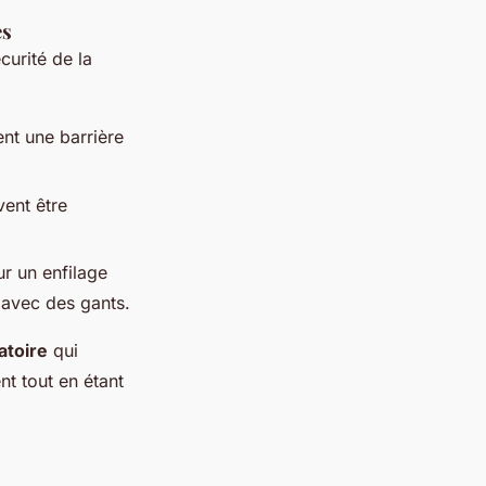
es
curité de la
nt une barrière
vent être
r un enfilage
e avec des gants.
atoire
qui
nt tout en étant