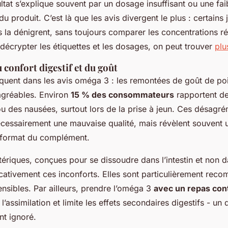
tat s’explique souvent par un dosage insuffisant ou une fai
du produit. C’est là que les avis divergent le plus : certains 
 la dénigrent, sans toujours comparer les concentrations ré
décrypter les étiquettes et les dosages, on peut trouver
plu
 confort digestif et du goût
quent dans les
avis oméga 3
: les remontées de goût de poi
agréables. Environ
15 % des consommateurs
rapportent d
u des nausées, surtout lors de la prise à jeun. Ces désagr
nécessairement une mauvaise qualité, mais révèlent souvent
 format du complément.
ériques, conçues pour se dissoudre dans l’intestin et non d
ficativement ces inconforts. Elles sont particulièrement re
nsibles. Par ailleurs, prendre l’oméga 3
avec un repas con
l’assimilation et limite les effets secondaires digestifs - un 
nt ignoré.