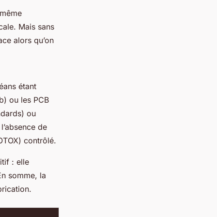
t même
cale. Mais sans
cace alors qu’on
éans étant
mb) ou les PCB
ndards) ou
 l’absence de
TOTOX) contrôlé.
if : elle
 En somme, la
rication.