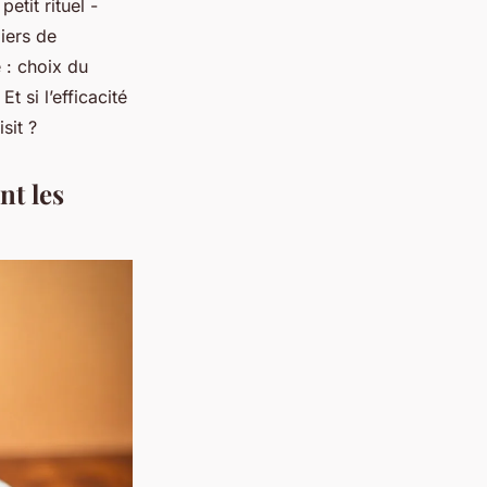
etit rituel -
iers de
 : choix du
t si l’efficacité
sit ?
nt les