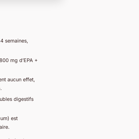
à 4 semaines,
à 800 mg d’EPA +
ent aucun effet,
.
bles digestifs
mum) est
aire.