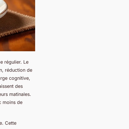
e régulier. Le
on, réduction de
rge cognitive,
aissent des
eurs matinales.
ec moins de
e. Cette