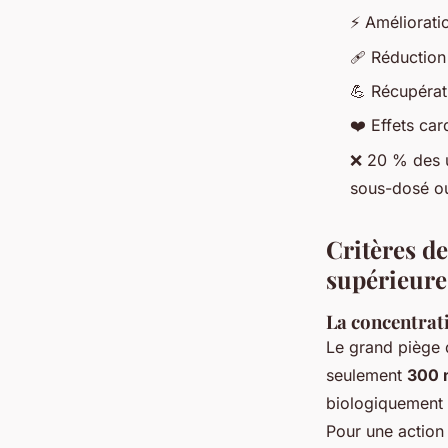
⚡ Améliorati
🩹 Réduction
💪 Récupérat
❤️ Effets ca
❌ 20 % des u
sous-dosé ou
Critères d
supérieure
La concentrati
Le grand piège 
seulement
300 
biologiquement p
Pour une action 