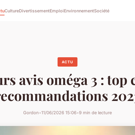
tu
Culture
Divertissement
Emploi
Environnement
Société
ACTU
rs avis oméga 3 : top 
recommandations 202
Gordon
•
11/06/2026 15:06
•
9 min de lecture