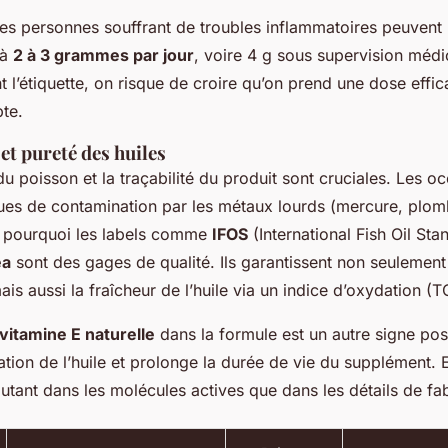
 les personnes souffrant de troubles inflammatoires peuven
’à
2 à 3 grammes par jour
, voire 4 g sous supervision médi
nt l’étiquette, on risque de croire qu’on prend une dose effi
pte.
 et pureté des huiles
 poisson et la traçabilité du produit sont cruciales. Les oc
sques de contamination par les métaux lourds (mercure, plo
st pourquoi les labels comme
IFOS
(International Fish Oil Sta
ea
sont des gages de qualité. Ils garantissent non seulement
is aussi la fraîcheur de l’huile via un indice d’oxydation (
vitamine E naturelle
dans la formule est un autre signe posit
tion de l’huile et prolonge la durée de vie du supplément.
autant dans les molécules actives que dans les détails de fab