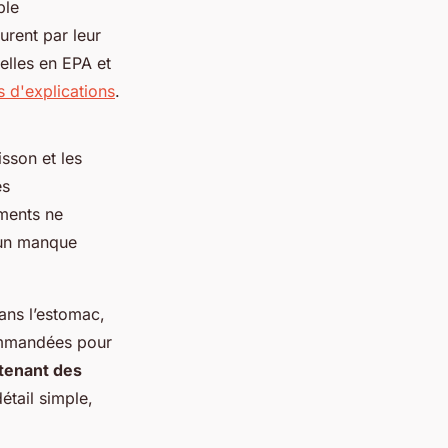
ble
jurent par leur
elles en EPA et
s d'explications
.
sson et les
es
éments ne
 un manque
ans l’estomac,
commandées pour
tenant des
détail simple,