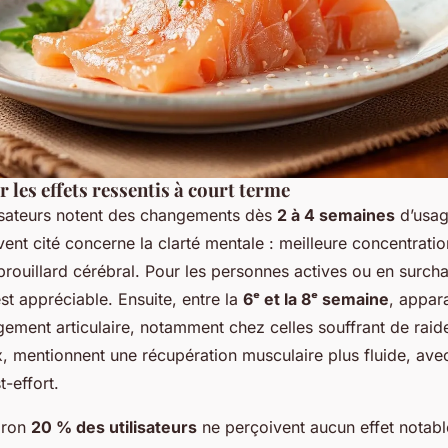
r les effets ressentis à court terme
isateurs notent des changements dès
2 à 4 semaines
d’usag
vent cité concerne la clarté mentale : meilleure concentrati
brouillard cérébral. Pour les personnes actives ou en surcha
st appréciable. Ensuite, entre la
6ᵉ et la 8ᵉ semaine
, appar
ement articulaire, notamment chez celles souffrant de raid
x, mentionnent une récupération musculaire plus fluide, av
-effort.
iron
20 % des utilisateurs
ne perçoivent aucun effet notabl